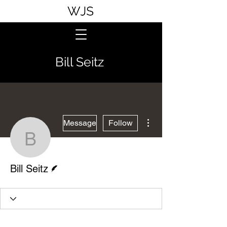
Bill Seitz
More actions
Message
Follow
Bill Seitz
Writer
Bill Seitz